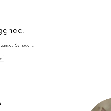
ggnad.
byggnad… Se nedan…
på