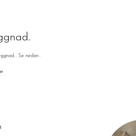
ggnad.
byggnad… Se nedan…
på