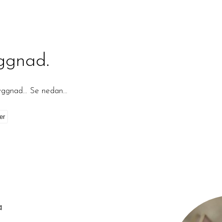
ggnad.
byggnad… Se nedan…
på