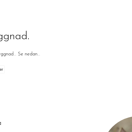
ggnad.
byggnad… Se nedan…
på