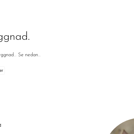
ggnad.
byggnad… Se nedan…
på