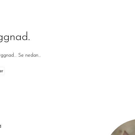
ggnad.
byggnad… Se nedan…
på