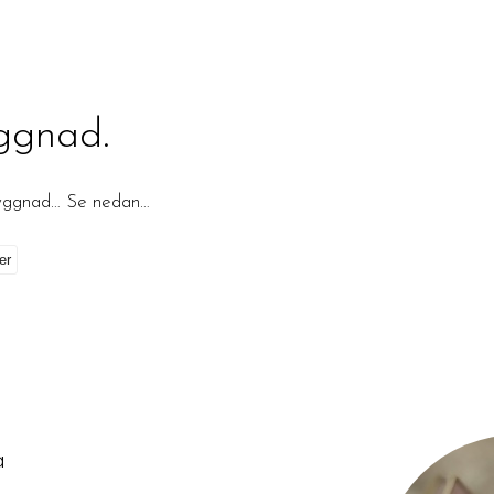
ggnad.
byggnad… Se nedan…
på