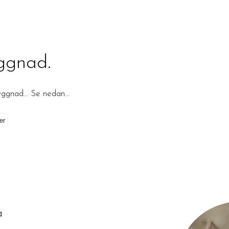
ggnad.
byggnad… Se nedan…
på