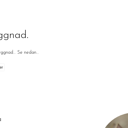
ggnad.
byggnad… Se nedan…
på